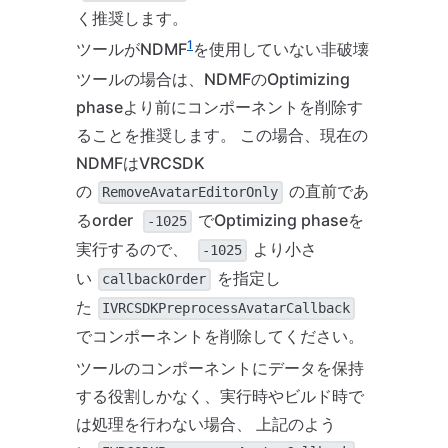
く推奨します。
1
ツールがNDMF
を使用していない非破壊
ツールの場合は、NDMFのOptimizing
phaseより前にコンポーネントを削除す
ることを推奨します。 この場合、現在の
NDMFはVRCSDK
の
の直前であ
RemoveAvatarEditorOnly
るorder
でOptimizing phaseを
-1025
実行するので、
より小さ
-1025
い
を指定し
callbackOrder
た
IVRCSDKPreprocessAvatarCallback
でコンポーネントを削除してください。
ツールのコンポーネントにデータを保持
する役割しかなく、実行時やビルド時で
は処理を行わない場合、 上記のよう